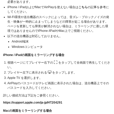
必要があります。
iPhone / iPadおよびMacでAirPlayを使えない場合は
こちら
の記事を参考に
してください。
Wi-Fi環境や送出機器のスペックによっては、音ズレ・ブロックノイズの発
生・映像が一時的に止まってしまうなどの障害が起こる場合があります。
ページを更新しても障害が解消されない場合は、ミラーリングに適した環
境ではありませんのでiPhone /iPadやMac上でご視聴ください。
以下の送出機器は対応しておりません。
Android端末
Windowsコンピュータ
iPhone / iPadの画面をミラーリングする場合
視聴ページにてプレイヤー右下の
をタップして全画面で再生してくださ
い。
プレイヤー左下に表示される
をタップします。
Apple TV を選択します。
AirPlayのパスコードがテレビ画面に表示された場合は、送出機器上でその
パスコードを入力してください。
詳しい接続方法は下記をご参照ください。
https://support.apple.com/ja-jp/HT204291
Macの画面をミラーリングする場合