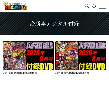
必勝本デジタル付録
パチスロ必勝本2026年9月号
パチスロ必勝本2026年8月号
パチスロ必勝本2026年9月号
パチスロ必勝本2026年8月号