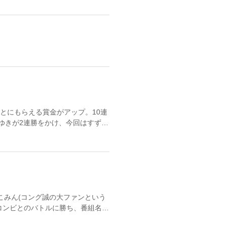
とにもらえる賞金がアップ。10連
ゆきが2連勝をかけ、今回はすずか
からのスタートに決定し、勝負開
とのことで、傷心気味の模様。今
イターはいないため、番組的にもそろ
す／2019年6月29日発売）
こみん(コング誠の大ファンという
コンビとのバトルに勝ち、番組名を
間の差玉対決。そしてまこみんが勝