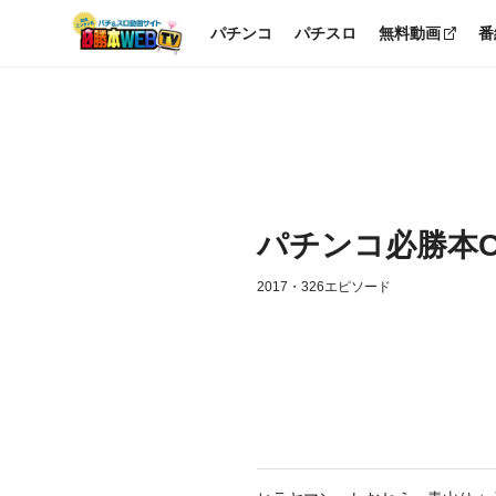
パチンコ
パチスロ
無料動画
番
パチンコ必勝本CL
2017・326エピソード