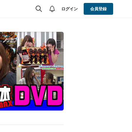
ログイン
会員登録