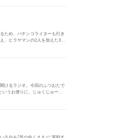
も番組を乗っ取りにきた｢バケモ
す／2019年6月29日発売）
るため、パチンコライターも行き
え、ヒラヤマンの2人を加えた3人
ちをして勝ったお金でスクラッチ
る子だけは自信満々の様子。果た
す／2019年5月30日発売）
聞けるラジオ。今回のふつおたで
というお便りに、じゅくじゅーの2
パチンコランキングでは、｢メー
欲しい! と思う機能のなかで1位に選
す／2019年5月30日発売）
いる台を｢気の向くまま｣に実戦す