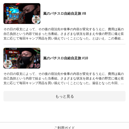
ールはストックしていく。今回負ければ一発目の旅は自足確定。何としても勝ちたい
嵐に朝イチ、番長3で千載一遇のチャンスが到来!?
（パチスロ必勝本極2021年7月号付録DVDに収録されたものです／2021年6月7日発売
嵐のパチスロ自給自足旅 #8
号）
その日の収支によって、その後の宿泊先や食事の内容が変化するうえに、費用は嵐の
自己負担という内容で始まった当番組。さまざまな状況を踏まえ今後の野営に備え収
支に応じて毎回キャンプ用品を買い揃えていくことになった。とはいえ、この番組で
は一向に収支が上向かない嵐。是が非でも勝利したい彼は新作のアラシステムを引っ
さげ吉宗3で勝負するようだ。なにやら気合いでBIGを誘発させるらしいのだが、果た
してうまく運ぶのだろうか!?
（パチスロ必勝本極2021年1月号付録DVDに収録されたものです／2020年12月7日発
嵐のパチスロ自給自足旅 #10
売号）
その日の収支によって、その後の宿泊先や食事の内容が変化するうえに、費用は嵐の
自己負担という内容で始まった当番組。さまざまな状況を踏まえ今後の野営に備え収
支に応じて毎回キャンプ用品を買い揃えていくことになった。遠征となった今回、お
気に入りのパチスロ モンハンワールドを実戦機種に選んだ嵐は、いつもとは異なりあ
る程度好調なスタートを切った。そして実戦終了時間が近づいた折には、〆のクラセ
もっと見る
レをも堪能することに!?
（パチスロ必勝本極2021年3月号付録DVDに収録されたものです／2021年2月5日発売
号）
ご利用ガイド