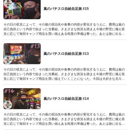
手く噛み合う展開で久々の大勝利となったのか!?
（パチスロ必勝本極2021年5月号付録DVDに収録されたものです／2021年4月7日発売
嵐のパチスロ自給自足旅 #15
号）
その日の収支によって、その後の宿泊先や食事の内容が変化するうえに、費用は嵐の
自己負担という内容で始まった当番組。さまざまな状況を踏まえ今後の野営に備え収
支に応じて毎回キャンプ用品を買い揃えある程度の準備は整った。あとは旅に出るだ
けなのだが、そこは世の中の状勢次第。その時に備え勝てば天国、負ければ自足のル
ールはストックしていく。前回敗北し野営ストック１個となった嵐は、朝イチのスタ
ートダッシュに成功。番長3で今までの負債を返済できるのか?
（パチスロ必勝本極2021年8月号付録DVDに収録されたものです／2021年7月7日発売
嵐のパチスロ自給自足旅 #13
号）
その日の収支によって、その後の宿泊先や食事の内容が変化するうえに、費用は嵐の
自己負担という内容で始まった当番組。さまざまな状況を踏まえ今後の野営に備え収
支に応じて毎回キャンプ用品を買い揃えていくことになった。今回は大好きな北斗宿
命を実戦機種とした嵐は、本機専用アラシステム「目押システム」を駆使してBBを攻
略していく(笑)。激闘を制する者は北斗宿命を制す…当たり前のことを言っているよ
うな気もするが今回の嵐は一味違う!?
（パチスロ必勝本極2021年6月号付録DVDに収録されたものです／2021年5月7日発売
嵐のパチスロ自給自足旅 #14
号）
その日の収支によって、その後の宿泊先や食事の内容が変化するうえに、費用は嵐の
自己負担という内容で始まった当番組。さまざまな状況を踏まえ今後の野営に備え収
支に応じて毎回キャンプ用品を買い揃えある程度の準備は整った。あとは旅に出るだ
けなのだが、そこは世の中の状勢次第。その時に備え勝てば天国、負ければ自足のル