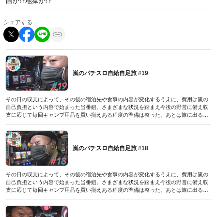
国か!?地獄か!?
シェアする
嵐のパチスロ自給自足旅 #19
その日の収支によって、その後の宿泊先や食事の内容が変化するうえに、費用は嵐の
自己負担という内容で始まった当番組。さまざまな状況を踏まえ今後の野営に備え収
支に応じて毎回キャンプ用品を買い揃えある程度の準備は整った。あとは旅に出るだ
けなのだが、そこは世の中の状勢次第。その時に備え勝てば天国、負ければ自足のル
ールはストックしていく。前回と同ホールでの実戦…リベンジすることはできたのだ
ろうか?
（パチスロ必勝本極2021年12月号付録DVDに収録されたものです／2021年11月6日発
嵐のパチスロ自給自足旅 #18
売号）
その日の収支によって、その後の宿泊先や食事の内容が変化するうえに、費用は嵐の
自己負担という内容で始まった当番組。さまざまな状況を踏まえ今後の野営に備え収
支に応じて毎回キャンプ用品を買い揃えある程度の準備は整った。あとは旅に出るだ
けなのだが、そこは世の中の状勢次第。その時に備え勝てば天国、負ければ自足のル
ールはストックしていく。前回まどか2で僥倖に恵まれた嵐、勢いに乗って連勝といき
たい今回は大好物の沖ハナをチョイスしたのだが果たして?