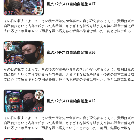
（パチスロ必勝本極2021年11月号付録DVDに収録されたものです／2021年10月7日発
嵐のパチスロ自給自足旅 #17
売号）
その日の収支によって、その後の宿泊先や食事の内容が変化するうえに、費用は嵐の
自己負担という内容で始まった当番組。さまざまな状況を踏まえ今後の野営に備え収
支に応じて毎回キャンプ用品を買い揃えある程度の準備は整った。あとは旅に出るだ
けなのだが、そこは世の中の状勢次第。その時に備え勝てば天国、負ければ自足のル
ールはストックしていく。連敗街道まっしぐらの嵐が選択したのはまどか2。敗戦濃厚
かと思われたが、まさかの展開に…?
（パチスロ必勝本極2021年10月号付録DVDに収録されたものです／2021年9月7日発
嵐のパチスロ自給自足旅 #16
売号）
その日の収支によって、その後の宿泊先や食事の内容が変化するうえに、費用は嵐の
自己負担という内容で始まった当番組。さまざまな状況を踏まえ今後の野営に備え収
支に応じて毎回キャンプ用品を買い揃えある程度の準備は整った。あとは旅に出るだ
けなのだが、そこは世の中の状勢次第。その時に備え勝てば天国、負ければ自足のル
ールはストックしていく。連敗で野営ストック2個となった嵐は、ホテルでの優雅な宿
泊を勝ち取るために完走to完走を目指して鉄拳デビルに勝負を挑んだのだが…?
（パチスロ必勝本極2021年9月号付録DVDに収録されたものです／2021年8月7日発売
嵐のパチスロ自給自足旅 #12
号）
その日の収支によって、その後の宿泊先や食事の内容が変化するうえに、費用は嵐の
自己負担という内容で始まった当番組。さまざまな状況を踏まえ今後の野営に備え収
支に応じて毎回キャンプ用品を買い揃えていくことになった。前回、無様な大敗を喫
してしまった嵐が今回チョイスした機種はパチスロ頭文字Dだった。中身を知れば知
るほど楽しめる嵐好みの当該機種。好きこそ物の上手なれとはよく言ったもので、上