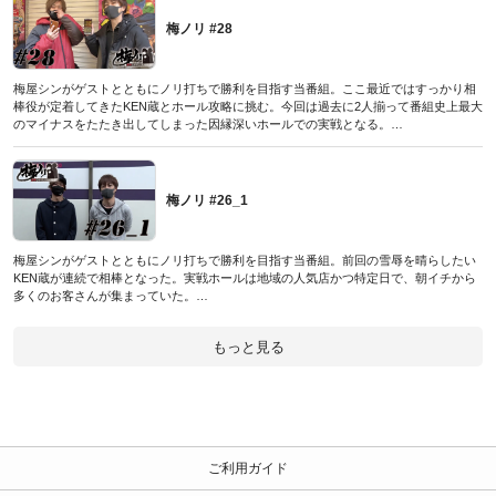
（パチスロ必勝本極2021年7月号付録DVDに収録されたものです／2021年6月7日発売
号）
梅ノリ #28
梅屋シンがゲストとともにノリ打ちで勝利を目指す当番組。ここ最近ではすっかり相
棒役が定着してきたKEN蔵とホール攻略に挑む。今回は過去に2人揃って番組史上最大
のマイナスをたたき出してしまった因縁深いホールでの実戦となる。
設定状況がかなり良いという噂が広まっていたせいか、朝イチはかなり多くの人数が
入場抽選を受け、梅屋&KEN蔵は揃って遅めの番号を引いてしまったが、無事に思い
思いの台を確保することができた。
果たして雪辱を晴らすことはできたのだろうか？
梅ノリ #26_1
（パチスロ必勝本極2021年3月号付録DVDに収録されたものです／2021年2月5日発売
号）
梅屋シンがゲストとともにノリ打ちで勝利を目指す当番組。前回の雪辱を晴らしたい
KEN蔵が連続で相棒となった。実戦ホールは地域の人気店かつ特定日で、朝イチから
多くのお客さんが集まっていた。
入場番号的に地下のノーマルタイプフロアで根拠のある機種を探し、押さえることに
成功した2人だったが…果たして設定6ツモで大勝できるのか?
もっと見る
（パチスロ必勝本極2021年1月号付録DVDに収録されたものです／2020年12月7日発
売号）
ご利用ガイド