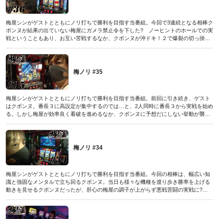
売号）
梅屋シンがゲストとともにノリ打ちで勝利を目指す当番組。今回で3連続となる相棒ク
ボンヌが結果の出ていない梅屋にガメラ禁止令を下した? ノーヒントのホールでの実
戦ということもあり、お互い苦戦するなか、クボンヌが沖ドキ！２で爆裂の切っ掛け
を掴む?
対する梅屋は新ハナビから高設定狙いを敢行するが…!?
（パチスロ必勝本極2021年11月号付録DVDに収録されたものです／2021年10月7日発
売号）
梅ノリ #35
梅屋シンがゲストとともにノリ打ちで勝利を目指す当番組。前回に引き続き、ゲスト
はクボンヌ。番長３に高設定が集中するのでは…と、2人同時に番長３から実戦を始め
る。しかし梅屋が効率良く看破を進めるなか、クボンヌに予想だにしない挙動が襲い
掛かる――!!
奇しくも両極端な実戦内容となった今回、果たして見事プラス収支を勝ち取ることが
できたのか!?
（パチスロ必勝本極2021年10月号付録DVDに収録されたものです／2021年9月7日発
梅ノリ #34
売号）
梅屋シンがゲストとともにノリ打ちで勝利を目指す当番組。今回の相棒は、幅広い知
識と強固なメンタルで立ち回るクボンヌ。当日も様々な機種を渡り歩き勝率を上げる
動きを見せるクボンヌだったが、肝心の梅屋の調子が上がらず悪戦苦闘の実戦に?
果たして梅屋は、”最新百超機種”パチスロ ガメラのポテンシャルを引き出すことがで
きたのか――?
（パチスロ必勝本極2021年9月号付録DVDに収録されたものです／2021年8月7日発売