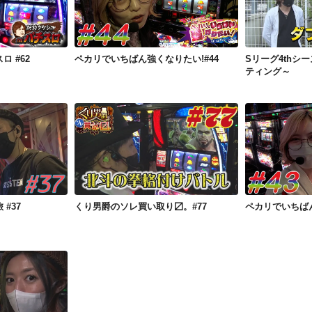
チスロ #62
ペカリでいちばん強くなりたい!#44
 #62
ペカリでいちばん強くなりたい!#44
Sリーグ4thシ
ティング～
足旅 #37
くり男爵のソレ買い取り〼。#77
ペカリでいち
#37
くり男爵のソレ買い取り〼。#77
ペカリでいちばん
43