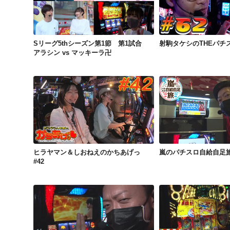
Sリーグ5thシーズン第1節 第1試合 アラシン vs マッキーラ卍
射駒タケシのTHEパ
Sリーグ5thシーズン第1節 第1試合
射駒タケシのTHEパチスロ
アラシン vs マッキーラ卍
ヒラヤマン＆しおねえのかちあげっ #42
嵐のパチスロ自給自
ヒラヤマン＆しおねえのかちあげっ
嵐のパチスロ自給自足旅 
#42
嵐のパチスロ自給自足旅 #36
ミハラー #