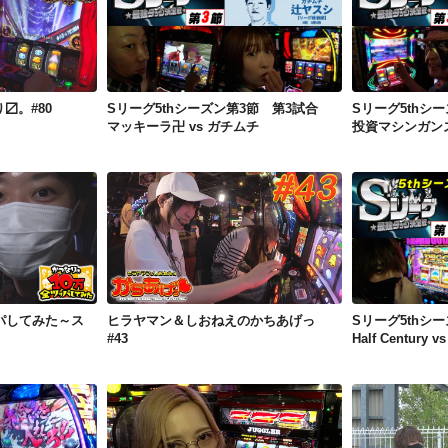
り〼。#80
Sリーグ5thシーズン第3節 第3試合 マッキーラ卍 vs ガチムチ
〼。#80
Sリーグ5thシーズン第3節 第3試合
Sリーグ5thシ
マッキーラ卍 vs ガチムチ
投資マシンガンズ
かつなりの10万全ツッパしてみた～スマスロ北斗の拳編～
ヒラヤマン＆しおねえのかちあげっ #43
パしてみた～ス
ヒラヤマン＆しおねえのかちあげっ
Sリーグ5thシ
#43
Half Centur