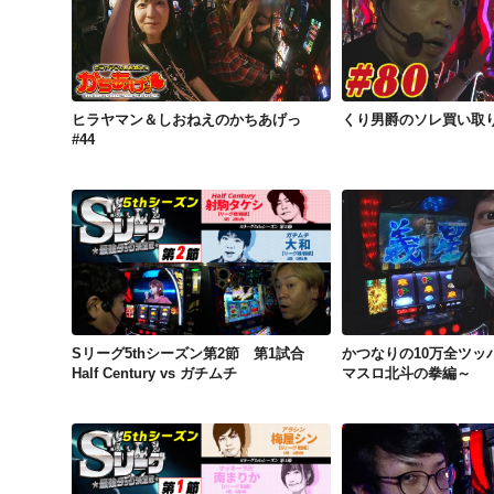
ヒラヤマン＆しおねえのかちあげっ #44
くり男爵のソレ買い取
ヒラヤマン＆しおねえのかちあげっ
くり男爵のソレ買い取り
#44
Sリーグ5thシーズン第2節 第1試合 Half Century vs ガチムチ
Sリーグ5thシーズン第2節 第1試合
かつなりの10万全ツッ
Half Century vs ガチムチ
マスロ北斗の拳編～