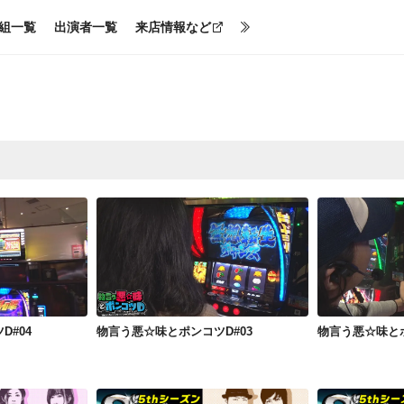
組一覧
出演者一覧
来店情報など
コツD#04
物言う悪☆味とポンコツD#03
物言う悪☆
#04
物言う悪☆味とポンコツD#03
物言う悪☆味とポ