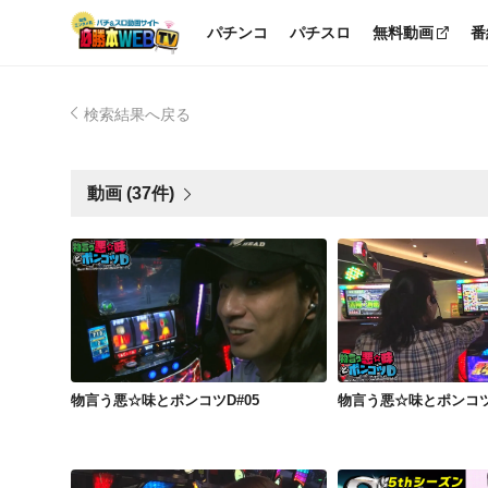
パチンコ
パチスロ
無料動画
番
検索結果へ戻る
動画 (37件)
物言う悪☆味とポンコツD#05
物言う悪☆味とポン
物言う悪☆味とポンコツD#05
物言う悪☆味とポンコツD