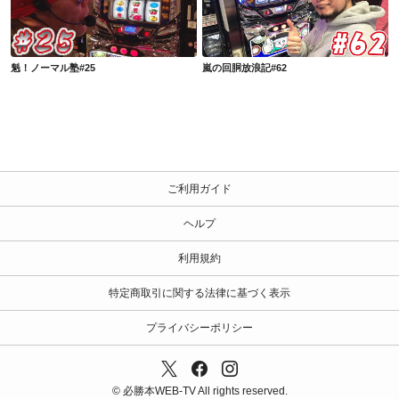
魁！ノーマル塾#25
嵐の回胴放浪記#62
魁！ノーマル塾#25
嵐の回胴放浪記#62
ご利用ガイド
ヘルプ
利用規約
特定商取引に関する法律に基づく表示
プライバシーポリシー
© 必勝本WEB-TV All rights reserved.