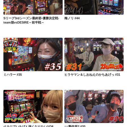
Sリーグ3rdシーズン最終節-優勝決定戦-
梅ノリ #44
team畑vsDESIRE～前半戦～
ミハラー #35
ヒラヤマン＆しおねえのかちあげっ #31
ミハラー #35
ヒラヤマン＆しおねえのかちあげっ #31
ペカリでいちばん強くなりたい!#34
○○製作所2 #20
ペカリでいちばん強くなりたい!#34
○○製作所2 #20