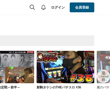
ログイン
会員登録
下位決定戦～前半～
射駒タケシのTHEパチスロ #36
決定戦～前半～
射駒タケシのTHEパチスロ #36
嵐のパチ