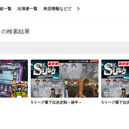
組一覧
出演者一覧
来店情報など
の検索結果
23
Sリーグ最下位決定戦～後半～
Sリーグ最
Sリーグ最下位決定戦～後半～
Sリーグ最下位