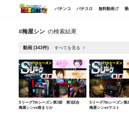
パチンコ
パチスロ
無料動画
番
#梅屋シン
の検索結果
すべてを見る
動画 (343件)
Sリーグ7thシーズン第3節 第3試合 梅屋シンvs南まりか
Sリーグ7thシーズン第3節 第3試合
Sリーグ7thシーズン
梅屋シンvs南まりか
梅屋シンvsマコト