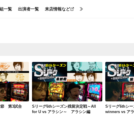
組一覧
出演者一覧
来店情報など
Sリーグ7thシーズン第2節 第3試合 梅屋シンvsマコト
Sリーグ6thシーズン残留決定戦～All for U vs アラシン～ アラシン編
第2節 第3試合
Sリーグ6thシーズン残留決定戦～All
Sリーグ6thシ
for U vs アラシン～ アラシン編
winners vs 