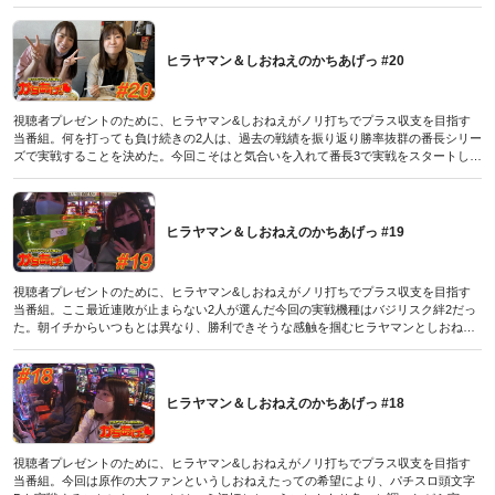
押しを失敗しないことや小役を取りこぼさないことが重要となる。果たして彼女たち
は…特に目押しに不安を覚えるしおねえは、望み通り激甘機種で2連勝を飾ることがで
きたのであろうか?
（パチスロ必勝本極2021年9月号付録DVDに収録されたものです／2021年8月7日発売
ヒラヤマン＆しおねえのかちあげっ #20
号）
視聴者プレゼントのために、ヒラヤマン&しおねえがノリ打ちでプラス収支を目指す
当番組。何を打っても負け続きの2人は、過去の戦績を振り返り勝率抜群の番長シリー
ズで実戦することを決めた。今回こそはと気合いを入れて番長3で実戦をスタートした
彼女たちだったが、序盤は相性の良さが鳴りを潜める展開となっていった。しかしな
がら、そこは番長シリーズ。時間が経つにつれ久しぶりの勝利に手が届きそうになる
のだが、最終的に連敗を脱することができたのだろうか?
（パチスロ必勝本極2021年8月号付録DVDに収録されたものです／2021年7月7日発売
ヒラヤマン＆しおねえのかちあげっ #19
号）
視聴者プレゼントのために、ヒラヤマン&しおねえがノリ打ちでプラス収支を目指す
当番組。ここ最近連敗が止まらない2人が選んだ今回の実戦機種はバジリスク絆2だっ
た。朝イチからいつもとは異なり、勝利できそうな感触を掴むヒラヤマンとしおね
え。多くのホールが力を入れているこの機種ならば、高設定をツモり勝利できると踏
んでいる2人は、久々に勝利して読者のみなさんに絆グッズをプレゼントすることがで
きたのだろうか!?
（パチスロ必勝本極2021年7月号付録DVDに収録されたものです／2021年6月7日発売
ヒラヤマン＆しおねえのかちあげっ #18
号）
視聴者プレゼントのために、ヒラヤマン&しおねえがノリ打ちでプラス収支を目指す
当番組。今回は原作の大ファンというしおねえたっての希望により、パチスロ頭文字