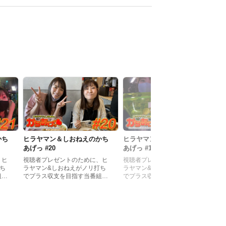
ヒラヤマン＆しおねえのかちあげっ #21
ヒラヤマン＆しおねえのかちあげっ #20
ヒラヤマン＆しおねえのかちあげっ #19
かち
ヒラヤマン＆しおねえのかち
ヒラヤマン＆しおねえのかち
あげっ #20
あげっ #19
、ヒ
視聴者プレゼントのために、ヒ
視聴者プレゼントのために、ヒ
ち
ラヤマン&しおねえがノリ打ち
ラヤマン&しおねえがノリ打ち
組。
でプラス収支を目指す当番組。
でプラス収支を目指す当番組。
挙げ
何を打っても負け続きの2人は、
ここ最近連敗が止まらない2人が
超機
過去の戦績を振り返り勝率抜群
選んだ今回の実戦機種はバジリ
ョイ
の番長シリーズで実戦すること
スク絆2だった。朝イチからいつ
を十
を決めた。今回こそはと気合い
もとは異なり、勝利できそうな
コマ
を入れて番長3で実戦をスタート
感触を掴むヒラヤマンとしおね
小役
した彼女たちだったが、序盤は
え。多くのホールが力を入れて