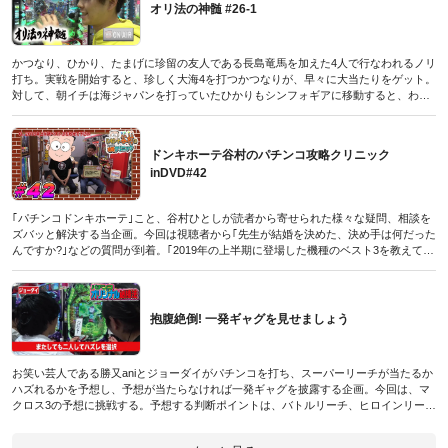
(パチンコオリジナル必勝法デラックス2019年8月号付録DVDに収録されたものです／
オリ法の神髄 #26-1
2019年6月20日発売号)
かつなり、ひかり、たまげに珍留の友人である長島竜馬を加えた4人で行なわれるノリ
打ち。実戦を開始すると、珍しく大海4を打つかつなりが、早々に大当たりをゲット。
対して、朝イチは海ジャパンを打っていたひかりもシンフォギアに移動すると、わず
か5回転で大当たり。前半で早くも2人が当てているため、足を引っ張りたくはないた
まげと長島。果たして前半のうちに全員が当てることができるか!?
(パチンコオリジナル必勝法デラックス2019年8月号付録DVDに収録されたものです／
ドンキホーテ谷村のパチンコ攻略クリニック
2019年6月20日発売号)
inDVD#42
｢パチンコドンキホーテ｣こと、谷村ひとしが読者から寄せられた様々な疑問、相談を
ズバッと解決する当企画。今回は視聴者から｢先生が結婚を決めた、決め手は何だった
んですか?｣などの質問が到着。｢2019年の上半期に登場した機種のベスト3を教えてく
ださい｣とのお便りでは、ダントツの機種があるとのこと。果たしてその気になる機種
とは…!?
(パチンコオリジナル必勝法デラックス2019年8月号付録DVDに収録されたものです／
2019年6月20日発売号)
抱腹絶倒! 一発ギャグを見せましょう
お笑い芸人である勝又aniとジョーダイがパチンコを打ち、スーパーリーチが当たるか
ハズれるかを予想し、予想が当たらなければ一発ギャグを披露する企画。今回は、マ
クロス3の予想に挑戦する。予想する判断ポイントは、バトルリーチ、ヒロインリー
チ、歌姫ロードに発展した際に決定して実戦を開始。芸風がギャグではないため、前
回はだだすべりしてしまった2人。今回こそは番組名通りに視聴者を｢抱腹絶倒｣させ