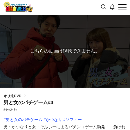
こちらの動画は視聴できません。
オリ法DVD
男と女のパチゲーム#4
54分24秒
#
男と女のパチゲーム
#
かつなり
#
ソフィー
男・かつなりと女・そふぃーによるパチンコゲーム勃発！ 負けれ