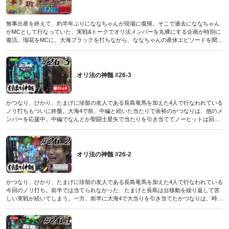
無事出産を終えて、約半年ぶりにななちゃんが現場に復帰。そこで過去にななちゃん
がMCとして行なっていた、実戦&トークでオリ法メンバーを丸裸にする企画が特別に
復活。瑠花をMCに、大海ブラックを打ちながら、ななちゃんの産休エピソードを聞き
出す。果たしてどんな話が飛び出すのか!? そして勝っておむつ代にするという実戦の
目標は達成できるのか…!?
(パチンコオリジナル必勝法デラックス2019年8月号付録DVDに収録されたものです／
2019年6月20日発売号)
オリ法の神髄 #26-3
かつなり、ひかり、たまげに珍留の友人である長島竜馬を加えた4人で行なわれている
ノリ打ちもついに終盤。大海4で前、中編と続いた当たりで余裕のかつなりは、他のメ
ンバーを応援中。中編でなんとか聖闘士星矢で当たりを引き当ててノーヒットは回避
した長島は、その持ち玉で再び当たりをゲット。未だにシンフォギアでの連チャンが
止まらないひかりは、気づけば20連を突破。果たしてどこまで続くのか!? そして唯一
ノーヒットのたまげにも、ようやくチャンスが訪れる。時間的にもこれが最後のチャ
ンスとなりそうだが…!?
オリ法の神髄 #26-2
(パチンコオリジナル必勝法デラックス2019年8月号付録DVDに収録されたものです／
2019年6月20日発売号)
かつなり、ひかり、たまげに珍留の友人である長島竜馬を加えた4人で行なわれている
今回のノリ打ち。前半では当てられなかった、たまげと長島は台移動を繰り返して苦
しい実戦が続いてしまう。一方、前半に大海4で大当りを引き当てたかつなりは、時短
だと思っていた電サポが内部確変だったため、見事に連チャンをゲット。さらにひか
りもシンフォギアで順調に出玉を増やし、持ち玉が5000発を超える。このままでは終
わりたくないたまげと長島、そろそろ当てて欲しいが…!?