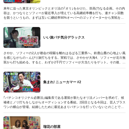
来年に迫った東京オリンピックとオリ法の｢オリ｣をかけた、崇高(?)なる企画。その内
容は、かつなりとソフィーが最近導入が増えている高継続率機を打ち、連チャン回数
を競うというもの。まずは互いに継続率90%オーバーのゴッドイーターから実戦をス
タート。するとかつなりが9回転で大当たりをゲットし、連チャンスタート。果たして
どこまで記録を伸ばせるのか!? そしてソフィーはその連チャンを超えることはできる
のか…!?
(パチンコオリジナル必勝法デラックス2019年8月号付録DVDに収録されたものです／
いい旅パチ気分デラックス
2019年6月20日発売号)
さやか、ソフィーの2人が都会の喧騒を離れはるばる三重県へ。鈴鹿山麓の心地よい風
を感じながらの～んびり旅打ちをする。実戦では、さやかが大海4、ソフィーが北斗無
双から打ち始める。すると、わずか2千円でソフィーが大当たりをゲット。その後、出
玉共有がOKの店舗であるため、さかやも合流して北斗無双を並び打ちすることに。2
人は旅先で勝利を掴めるか!?
(パチンコオリジナル必勝法デラックス2019年8月号付録DVDに収録されたものです／
2019年6月20日発売号)
集まれ! ニューカマー #2
｢パチンコオリジナル必勝法｣編集長である運留が新たなオリ法メンバーを求めて、候
補者とノリ打ちをしながらオーディションする番組。2回目となる今回は、芸人プラス
ワンの横山が登場。結婚したために最近あまりパチンコを打っていないとのことで、
分かりやすい大海ブラックから実戦をスタート。前回に登場した相方の早戸は気に入
られたようだが、横山は運留にハマることができるか!?
(パチンコオリジナル必勝法デラックス2019年8月号付録DVDに収録されたものです／
2019年6月20日発売号)
瑠花の部屋