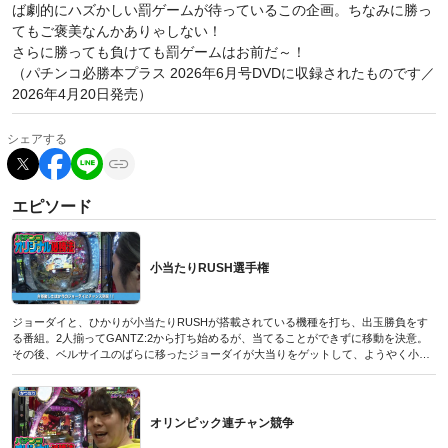
ば劇的にハズかしい罰ゲームが待っているこの企画。ちなみに勝っ
てもご褒美なんかありゃしない！
さらに勝っても負けても罰ゲームはお前だ～！
（パチンコ必勝本プラス 2026年6月号DVDに収録されたものです／
2026年4月20日発売）
シェアする
エピソード
小当たりRUSH選手権
ジョーダイと、ひかりが小当たりRUSHが搭載されている機種を打ち、出玉勝負をす
る番組。2人揃ってGANTZ:2から打ち始めるが、当てることができずに移動を決意。
その後、ベルサイユのばらに移ったジョーダイが大当りをゲットして、ようやく小当
たりRUSHに突入。小当たりを重ね、どこまで出玉を伸ばせるか!? 対して移動を繰り
返すも未だに当たっていないひかり。一刻も早く当てて勝負のスタートラインには立
ちたいが…!?
(パチンコオリジナル必勝法デラックス2019年8月号付録DVDに収録されたものです／
オリンピック連チャン競争
2019年6月20日発売号)