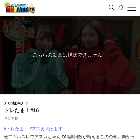
こちらの動画は視聴できません。
オリ法DVD
トレたま！#16
31分31秒
#
トレたま！
#
アスカ
#
たまげ
激アツハズレでアスカちゃんの特訓回数が増えるこの企画。向かっ