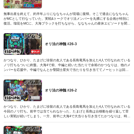
無事出産を終えて、約半年ぶりにななちゃんが現場に復帰。そこで過去にななちゃん
がMCとして行なっていた、実戦&トークでオリ法メンバーを丸裸にする企画が特別に
復活。瑠花をMCに、大海ブラックを打ちながら、ななちゃんの産休エピソードを聞き
出す。果たしてどんな話が飛び出すのか!? そして勝っておむつ代にするという実戦の
目標は達成できるのか…!?
(パチンコオリジナル必勝法デラックス2019年8月号付録DVDに収録されたものです／
2019年6月20日発売号)
オリ法の神髄 #26-3
かつなり、ひかり、たまげに珍留の友人である長島竜馬を加えた4人で行なわれている
ノリ打ちもついに終盤。大海4で前、中編と続いた当たりで余裕のかつなりは、他のメ
ンバーを応援中。中編でなんとか聖闘士星矢で当たりを引き当ててノーヒットは回避
した長島は、その持ち玉で再び当たりをゲット。未だにシンフォギアでの連チャンが
止まらないひかりは、気づけば20連を突破。果たしてどこまで続くのか!? そして唯一
ノーヒットのたまげにも、ようやくチャンスが訪れる。時間的にもこれが最後のチャ
ンスとなりそうだが…!?
オリ法の神髄 #26-2
(パチンコオリジナル必勝法デラックス2019年8月号付録DVDに収録されたものです／
2019年6月20日発売号)
かつなり、ひかり、たまげに珍留の友人である長島竜馬を加えた4人で行なわれている
今回のノリ打ち。前半では当てられなかった、たまげと長島は台移動を繰り返して苦
しい実戦が続いてしまう。一方、前半に大海4で大当りを引き当てたかつなりは、時短
だと思っていた電サポが内部確変だったため、見事に連チャンをゲット。さらにひか
りもシンフォギアで順調に出玉を増やし、持ち玉が5000発を超える。このままでは終
わりたくないたまげと長島、そろそろ当てて欲しいが…!?