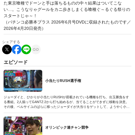
た東京喰種でドーンと手は落ちるものの中々結果はついてこな
い…。こうなりゃグールをカニ歩きしまくる喰種ぐ～るぐる祭りの
スタートじゃ～！
（パチンコ必勝本プラス 2026年6月号DVDに収録されたものです／
2026年4月20日発売）
シェアする
エピソード
小当たりRUSH選手権
ジョーダイと、ひかりが小当たりRUSHが搭載されている機種を打ち、出玉勝負をす
る番組。2人揃ってGANTZ:2から打ち始めるが、当てることができずに移動を決意。
その後、ベルサイユのばらに移ったジョーダイが大当りをゲットして、ようやく小当
たりRUSHに突入。小当たりを重ね、どこまで出玉を伸ばせるか!? 対して移動を繰り
返すも未だに当たっていないひかり。一刻も早く当てて勝負のスタートラインには立
ちたいが…!?
(パチンコオリジナル必勝法デラックス2019年8月号付録DVDに収録されたものです／
オリンピック連チャン競争
2019年6月20日発売号)