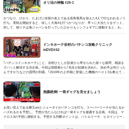
(パチンコオリジナル必勝法デラックス2019年8月号付録DVDに収録されたものです／
オリ法の神髄 #26-1
2019年6月20日発売号)
かつなり、ひかり、たまげに珍留の友人である長島竜馬を加えた4人で行なわれるノリ
打ち。実戦を開始すると、珍しく大海4を打つかつなりが、早々に大当たりをゲット。
対して、朝イチは海ジャパンを打っていたひかりもシンフォギアに移動すると、わず
か5回転で大当たり。前半で早くも2人が当てているため、足を引っ張りたくはないた
まげと長島。果たして前半のうちに全員が当てることができるか!?
(パチンコオリジナル必勝法デラックス2019年8月号付録DVDに収録されたものです／
ドンキホーテ谷村のパチンコ攻略クリニック
2019年6月20日発売号)
inDVD#42
｢パチンコドンキホーテ｣こと、谷村ひとしが読者から寄せられた様々な疑問、相談を
ズバッと解決する当企画。今回は視聴者から｢先生が結婚を決めた、決め手は何だった
んですか?｣などの質問が到着。｢2019年の上半期に登場した機種のベスト3を教えてく
ださい｣とのお便りでは、ダントツの機種があるとのこと。果たしてその気になる機種
とは…!?
(パチンコオリジナル必勝法デラックス2019年8月号付録DVDに収録されたものです／
2019年6月20日発売号)
抱腹絶倒! 一発ギャグを見せましょう
お笑い芸人である勝又aniとジョーダイがパチンコを打ち、スーパーリーチが当たるか
ハズれるかを予想し、予想が当たらなければ一発ギャグを披露する企画。今回は、マ
クロス3の予想に挑戦する。予想する判断ポイントは、バトルリーチ、ヒロインリー
チ、歌姫ロードに発展した際に決定して実戦を開始。芸風がギャグではないため、前
回はだだすべりしてしまった2人。今回こそは番組名通りに視聴者を｢抱腹絶倒｣させ