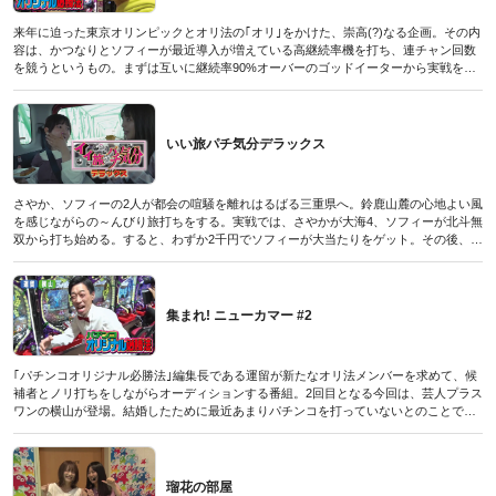
来年に迫った東京オリンピックとオリ法の｢オリ｣をかけた、崇高(?)なる企画。その内
容は、かつなりとソフィーが最近導入が増えている高継続率機を打ち、連チャン回数
を競うというもの。まずは互いに継続率90%オーバーのゴッドイーターから実戦をス
タート。するとかつなりが9回転で大当たりをゲットし、連チャンスタート。果たして
どこまで記録を伸ばせるのか!? そしてソフィーはその連チャンを超えることはできる
のか…!?
(パチンコオリジナル必勝法デラックス2019年8月号付録DVDに収録されたものです／
いい旅パチ気分デラックス
2019年6月20日発売号)
さやか、ソフィーの2人が都会の喧騒を離れはるばる三重県へ。鈴鹿山麓の心地よい風
を感じながらの～んびり旅打ちをする。実戦では、さやかが大海4、ソフィーが北斗無
双から打ち始める。すると、わずか2千円でソフィーが大当たりをゲット。その後、出
玉共有がOKの店舗であるため、さかやも合流して北斗無双を並び打ちすることに。2
人は旅先で勝利を掴めるか!?
(パチンコオリジナル必勝法デラックス2019年8月号付録DVDに収録されたものです／
2019年6月20日発売号)
集まれ! ニューカマー #2
｢パチンコオリジナル必勝法｣編集長である運留が新たなオリ法メンバーを求めて、候
補者とノリ打ちをしながらオーディションする番組。2回目となる今回は、芸人プラス
ワンの横山が登場。結婚したために最近あまりパチンコを打っていないとのことで、
分かりやすい大海ブラックから実戦をスタート。前回に登場した相方の早戸は気に入
られたようだが、横山は運留にハマることができるか!?
(パチンコオリジナル必勝法デラックス2019年8月号付録DVDに収録されたものです／
2019年6月20日発売号)
瑠花の部屋