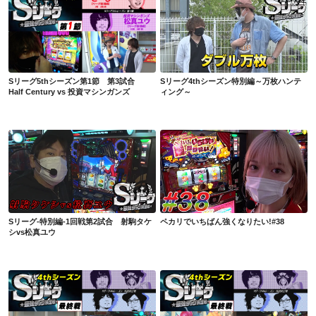
Sリーグ5thシーズン第1節 第3試合 Half Century vs 投資マシンガンズ
Sリーグ4thシーズン特別編～万枚ハンティング～
Sリーグ5thシーズン第1節 第3試合
Sリーグ4thシーズン特別編～万枚ハンテ
Half Century vs 投資マシンガンズ
ィング～
Sリーグ-特別編-1回戦第2試合 射駒タケシvs松真ユウ
ペカリでいちばん強くなりたい!#38
Sリーグ-特別編-1回戦第2試合 射駒タケ
ペカリでいちばん強くなりたい!#38
シvs松真ユウ
Sリーグ4thシーズン最終節 残留決定戦～後半～ 投資マシンガンズ vs DESIRE
Sリーグ4thシーズン最終節 残留決定戦～前半～ 投資マシンガンズ vs DESIRE