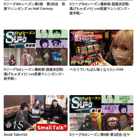
Sリーグ4thシーズン第2節 第1試合 投
Sリーグ3rdシーズン最終節-脱落決定戦-
資マシンガンズ vs Half Century
逃げちゃダメだっvs投資マシンガンズ～
後半戦～
Sリーグ3rdシーズン最終節-脱落決定戦-逃げちゃダメだっvs投資マシンガンズ～前半戦～
ペカリでいちばん強くなりたい!#34
Sリーグ3rdシーズン最終節-脱落決定戦-
ペカリでいちばん強くなりたい!#34
逃げちゃダメだっvs投資マシンガンズ～
前半戦～
Small Talk+#15
Sリーグ3rdシーズン第6節-第1試合-辻ヤスシvs松真ユウ～後半戦～
Small Talk+#15
Sリーグ3rdシーズン第6節-第1試合-辻ヤ