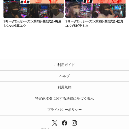
Sリーグ2ndシーズン第4節-第1試合-梅屋シンvs松真ユウ
Sリーグ2ndシーズン第2節-第3試合-松真ユウVSピラミ△
Sリーグ2ndシーズン第4節-第1試合-梅屋
Sリーグ2ndシーズン第2節-第3試合-松真
シンvs松真ユウ
ユウVSピラミ△
ご利用ガイド
ヘルプ
利用規約
特定商取引に関する法律に基づく表示
プライバシーポリシー