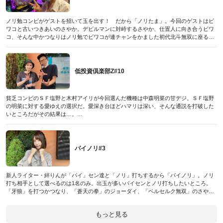
ノリ勉コンビがゲストを招いて玉を出す！ だから「ノリたま」。今回のゲストはビ
ワコと古いつきあいのさやか。デビルマンに対峙するさやか、仕置人に向き合うビワ
コ、そんな中かつなりはノリ勉でビワコが連チャンをかました初代北斗無双に座る。
はたしてノリで玉は出せたのか?
（パチンコ必勝本プラス 2022年1月号DVDに収録されたものです／2021年11月20日発
売）
低投資倶楽部Z#10
貧乏コンビのＳＦ塩野と木村アイリが今回選んだ機種は中森明菜の甘デジ。ＳＦ塩野
の明菜に対する愛ゆえの選択だ。愛深き台ほどハマリは深い、そんな通説を打破した
いところだがその結果は…。
（パチンコ必勝本プラス 2022年1月号DVDに収録されたものです／2021年11月20日発
売）
パイノリ#3
新人ライター・絆りんが「パイ」セン達と「ノリ」打ちするから「パイノリ」。ノリ
打ち相手として選べるのは1名のみ。出玉が多いパイセンとノリ打ちしたいところ。
「牙狼」を打つかつなり、「蒼天の拳」のジョーダイ、「ベルセルク無双」のさや
か。バラエティに富んだラインナップからガンダムＵＣを打つ絆りんがノリ打ち相手
に選んだパイセンは一体誰だ?
もっと見る
（パチンコ必勝本プラス 2022年1月号DVDに収録されたものです／2021年11月20日発