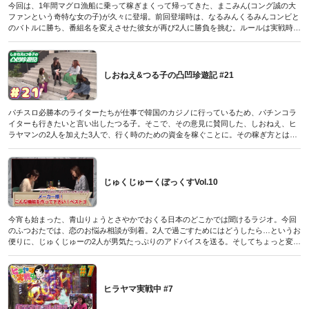
今回は、1年間マグロ漁船に乗って稼ぎまくって帰ってきた、まこみん(コング誠の大
ファンという奇特な女の子)が久々に登場。前回登場時は、なるみんくるみんコンビと
のバトルに勝ち、番組名を変えさせた彼女が再び2人に勝負を挑む。ルールは実戦時間
5時間の差玉対決。そしてまこみんが勝ったら番組を頂く、ということらしい。みんみ
んコンビは、またも番組を乗っ取りにきた｢バケモノ｣を今度こそ完全退治できるか!?
（パチンコ必勝本CLIMAX 2019年8月号DVDに収録されたものです／2019年6月29日発
売）
しおねえ&つる子の凸凹珍遊記 #21
パチスロ必勝本のライターたちが仕事で韓国のカジノに行っているため、パチンコラ
イターも行きたいと言い出したつる子。そこで、その意見に賛同した、しおねえ、ヒ
ラヤマンの2人を加えた3人で、行く時のための資金を稼ぐことに。その稼ぎ方とは、
ノリ打ちをして勝ったお金でスクラッチくじを購入する、というもの。あまりにも無
謀な気がするが、つる子だけは自信満々の様子。果たしてそんなに上手くいくの
か…!?
（パチンコ必勝本CLIMAX 2019年7月号DVDに収録されたものです／2019年5月30日発
じゅくじゅーくぼっくすVol.10
売）
今宵も始まった、青山りょうとさやかでおくる日本のどこかでは聞けるラジオ。今回
のふつおたでは、恋のお悩み相談が到着。2人で過ごすためにはどうしたら…というお
便りに、じゅくじゅーの2人が男気たっぷりのアドバイスを送る。そしてちょっと変わ
ったパチンコランキングでは、｢メーカー様! こんな機能を作ってください!!｣ベスト3
を発表。誰もが欲しい! と思う機能のなかで1位に選ばれた画期的な機能とは…!?
（パチンコ必勝本CLIMAX 2019年7月号DVDに収録されたものです／2019年5月30日発
売）
ヒラヤマ実戦中 #7