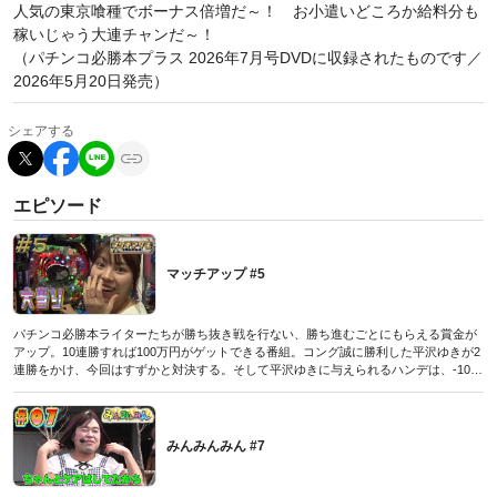
人気の東京喰種でボーナス倍増だ～！ お小遣いどころか給料分も
稼いじゃう大連チャンだ～！
（パチンコ必勝本プラス 2026年7月号DVDに収録されたものです／
2026年5月20日発売）
シェアする
エピソード
マッチアップ #5
パチンコ必勝本ライターたちが勝ち抜き戦を行ない、勝ち進むごとにもらえる賞金が
アップ。10連勝すれば100万円がゲットできる番組。コング誠に勝利した平沢ゆきが2
連勝をかけ、今回はすずかと対決する。そして平沢ゆきに与えられるハンデは、-1000
玉からのスタートに決定し、勝負開始。実はすずか、この収録の前にイマキニで酷い
目にあっていたとのことで、傷心気味の模様。今の彼女ならば平沢の勝利は確実か!?
5戦目にして2連勝したライターはいないため、番組的にもそろそろ勝ち抜いて欲しい
が…!?
みんみんみん #7
（パチンコ必勝本CLIMAX 2019年8月号DVDに収録されたものです／2019年6月29日発
売）