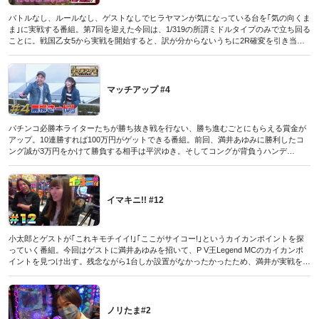
バトルなし、ルールなし、ゲストなしでヒラヤマンが気になっている台を｢気の向くま
ま｣に実戦する番組。第7回を迎えた今回は、1/319の所謂ミドルタイプのみで立ち回る
ことに。戦国乙女5から実戦を開始すると、訳が分からないうちに2R確変を引き当て
てしまう。しかし、残念ながらスルーしてしまったために大海4へ移動。この日のホー
ルには、大海4が40台設置されているということで、状況も良いのでは? と、期待に胸
を膨らませて打ち進めていくと…!?
（パチンコ必勝本CLIMAX 2019年7月号DVDに収録されたものです／2019年5月30日発
マッチアップ #4
売）
パチンコ必勝本ライターたちが勝ち抜き戦を行ない、勝ち進むごとにもらえる賞金が
アップ。10連勝すれば100万円がゲットできる番組。前回、満井あゆみに勝利したコ
ング誠が3万円をかけて勝負する相手は平沢ゆき。そしてコングが背負うハンデ
は-1000玉に決まり実戦がスタート。すると、北斗無双を打つ平沢が先制の大当たりを
ゲット。すでにハンデで負けているコングも、早く当てて離されないようにしたい
が…!?
（パチンコ必勝本CLIMAX 2019年7月号DVDに収録されたものです／2019年5月30日発
イマキニ!! #12
売）
小太郎とゲストが｢これキモチイイ!｣｢ここがサイコー!｣というカイカンポイントを探
っていく番組。今回はゲストに満井あゆみを招いて、P V王Legend MCのカイカンポ
イントを見つけ出す。残念ながら1台しか設置がなかったかったため、満井が実戦をし
て小太郎が隣の台を打ちつつ解説していくことに。液晶で様々なV入賞が楽しめると
いう本機。果たしてそのカイカンポイントとは…!?
（パチンコ必勝本CLIMAX 2019年7月号DVDに収録されたものです／2019年5月30日発
売）
ノリたま#2