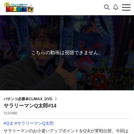
こちらの動画は視聴できません。
パチンコ必勝本CLIMAX_DVD
サラリーマンQ太郎#14
31分09秒
#
Q太
#
サラリーマンQ太郎
サラリーマンのお小遣いアップポイントをQ太が実戦伝授。今回は